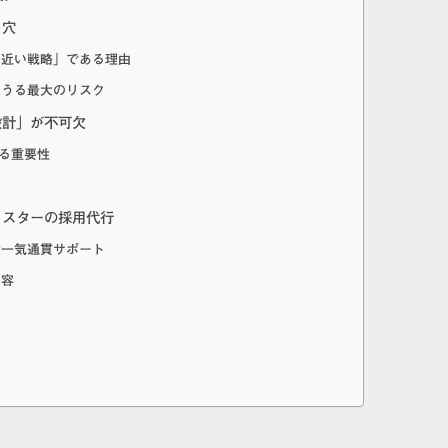
し穴
に近い戦略」である理由
りうる最大のリスク
設計」が不可欠
する重要性
ャスターの採用代行
で一気通貫サポート
内容