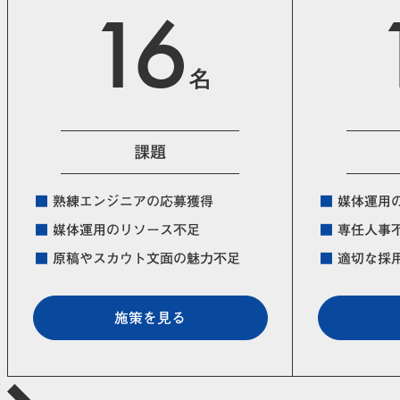
16
名
課題
■
熟練エンジニアの応募獲得
■
媒体運用
■
媒体運用のリソース不足
■
専任人事
■
原稿やスカウト文面の魅力不足
■
適切な採
施策を見る